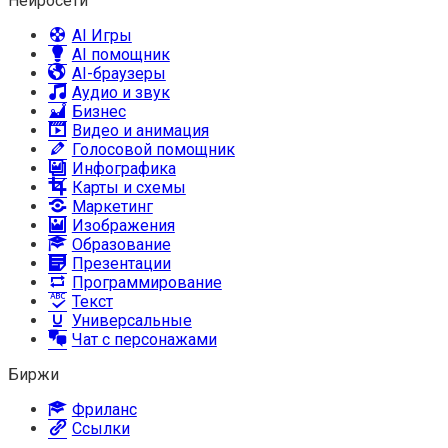
Нейросети
AI Игры
AI помощник
AI-браузеры
Аудио и звук
Бизнес
Видео и анимация
Голосовой помощник
Инфографика
Карты и схемы
Маркетинг
Изображения
Образование
Презентации
Программирование
Текст
Универсальные
Чат с персонажами
Биржи
Фриланс
Ссылки