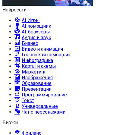
Нейросети
AI Игры
AI помощник
AI-браузеры
Аудио и звук
Бизнес
Видео и анимация
Голосовой помощник
Инфографика
Карты и схемы
Маркетинг
Изображения
Образование
Презентации
Программирование
Текст
Универсальные
Чат с персонажами
Биржи
Фриланс