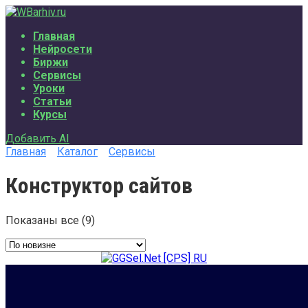
Перейти
к
Главная
содержанию
Нейросети
Биржи
Сервисы
Уроки
Статьи
Курсы
Добавить AI
Главная
Каталог
Сервисы
Конструктор сайтов
Показаны все (9)
Сортировка:
самые
недавние