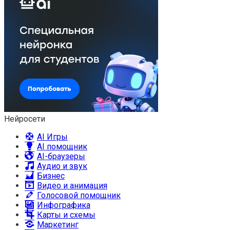
Нейросети
AI Игры
AI помощник
AI-браузеры
Аудио и звук
Бизнес
Видео и анимация
Голосовой помощник
Инфографика
Карты и схемы
Маркетинг