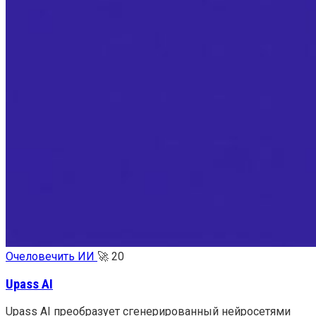
Очеловечить ИИ
🚀
20
Upass AI
Upass AI преобразует сгенерированный нейросетями