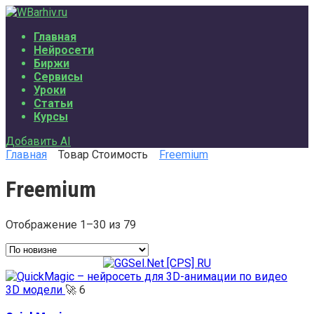
Перейти
к
Главная
содержанию
Нейросети
Биржи
Сервисы
Уроки
Статьи
Курсы
Добавить AI
Главная
Товар Стоимость
Freemium
Freemium
Отображение 1–30 из 79
Сортировка:
самые
недавние
3D модели
🚀
6