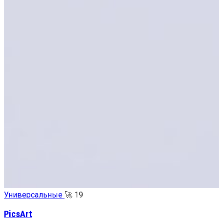
Универсальные
🚀
19
PicsArt