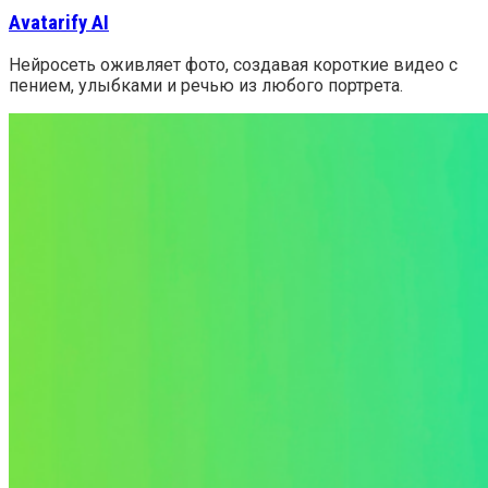
Avatarify AI
Нейросеть оживляет фото, создавая короткие видео с
пением, улыбками и речью из любого портрета.