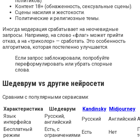
политиков).
Контент 18+ (обнаженность, сексуальные сцены).
Сцены насилия и жестокости.
Политические и религиозные темы.
Иногда модерация срабатывает на неочевидные
запросы. Например, на слово «флаг» может прийти
отказ, а на «триколор» — сработать. Это особенность
алгоритмов, которая постепенно улучшается.
Если запрос заблокировали, попробуйте
переформулировать или убрать спорные
слова.
Шедеврум vs другие нейросети
Сравним с популярными сервисами:
Характеристика
Шедеврум
Kandinsky
Midjourney
Язык
Русский,
Русский
Английский
А
интерфейса
английский
Бесплатный
Есть, с
Есть
Нет
режим
ограничениями