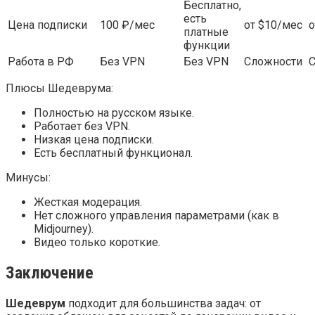
Бесплатно,
есть
Цена подписки
100 ₽/мес
от $10/мес
о
платные
функции
Работа в РФ
Без VPN
Без VPN
Сложности
Плюсы Шедеврума:
Полностью на русском языке.
Работает без VPN.
Низкая цена подписки.
Есть бесплатный функционал.
Минусы:
Жесткая модерация.
Нет сложного управления параметрами (как в
Midjourney).
Видео только короткие.
Заключение
Шедеврум
подходит для большинства задач: от