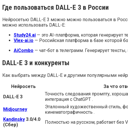
Где пользоваться DALL-E 3 в России
Нейросетью DALL-E 3 можно можно пользоваться в России
можно использовать DALL-E:
Study24.ai
— это AI-платформа, которая генерирует т
Vlex-ai.io
— Российская платформа в базе которой бо
AiCombo
— чат-бот в телеграмм. Генерирует тексты, 
DALL-E 3 и конкуренты
Как выбрать между DALL-E и другими популярными нейро
Нейросеть
За что от
Точность следования промпту, хорошая
DALL-E 3
интеграция с ChatGPT .
Эталонный художественный стиль, фо
Midjourney
кинематографичность .
Kandinsky
3.0/4.0
Полностью на русском, работает без V
(Сбер)