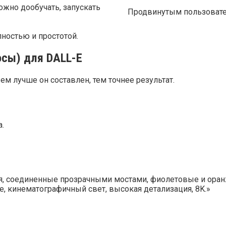
ожно дообучать, запускать
Продвинутым пользовател
ностью и простотой.
осы) для DALL-E
ем лучше он составлен, тем точнее результат.
а.
ния, соединенные прозрачными мостами, фиолетовые и ор
е, кинематографичный свет, высокая детализация, 8K.»