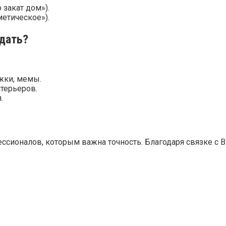
закат дом»).
метическое»).
дать?
жки, мемы.
терьеров.
.
ионалов, которым важна точность. Благодаря связке с Bin