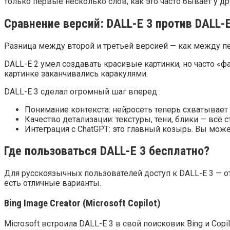
только первые несколько слов, как это часто бывает у др
Сравнение версий: DALL-E 3 против DALL-E
Разница между второй и третьей версией — как между 
DALL-E 2 умел создавать красивые картинки, но часто «ф
картинке заканчивались каракулями.
DALL-E 3 сделал огромный шаг вперед :
Понимание контекста: нейросеть теперь схватывает 
Качество детализации: текстуры, тени, блики — всё 
Интеграция с ChatGPT: это главный козырь. Вы може
Где пользоваться DALL-E 3 бесплатно?
Для русскоязычных пользователей доступ к DALL-E 3 — от
есть отличные варианты.
Bing Image Creator (Microsoft Copilot)
Microsoft встроила DALL-E 3 в свой поисковик Bing и Copi