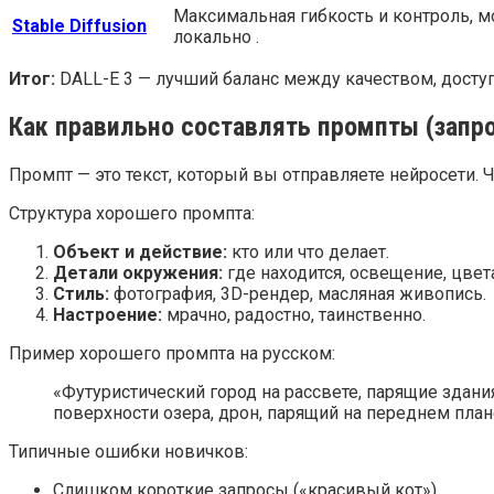
Максимальная гибкость и контроль, м
Stable Diffusion
локально .
Итог:
DALL-E 3 — лучший баланс между качеством, доступ
Как правильно составлять промпты (запр
Промпт — это текст, который вы отправляете нейросети. Ч
Структура хорошего промпта:
Объект и действие:
кто или что делает.
Детали окружения:
где находится, освещение, цвет
Стиль:
фотография, 3D-рендер, масляная живопись.
Настроение:
мрачно, радостно, таинственно.
Пример хорошего промпта на русском:
«Футуристический город на рассвете, парящие зда
поверхности озера, дрон, парящий на переднем план
Типичные ошибки новичков:
Слишком короткие запросы («красивый кот»).