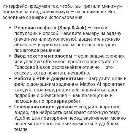
Интерфейс продуман так, чтобы вы тратили минимум
времени на ввод и максимум — на понимание. Вот
основные сценарии использования.
Решение по фото (Snap & Ask)
— самый
популярный способ. Наведите камеру на задачу
(печатную или рукописную), выделите нужную
область — и приложение мгновенно построит
пошаговое решение.
Ввод текстом и голосом
— если задача сложная
или условие объёмное, просто продиктуйте её.
Голосовой ввод распознаётся отлично — это
спасает, когда печатать неудобно.
Работа с PDF и документами
— 3агрузите целый
файл с домашним заданием. Mathos AI прочитает
каждую страницу, решит все задачи и выдаст
подробные объяснения — как полноценный
помощник по проверке работ.
Генерация видео-уроков
— создайте короткое
видео, где нейросеть разбирает сложную тему.
Удобно для повторения перед экзаменом: можно
пересмотреть ключевые моменты в удобном
темпе.