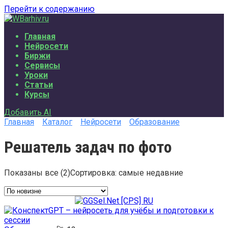
Перейти к содержанию
Главная
Нейросети
Биржи
Сервисы
Уроки
Статьи
Курсы
Добавить AI
Главная
Каталог
Нейросети
Образование
Решатель задач по фото
Показаны все (2)
Сортировка: самые недавние