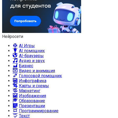
Нейросети
AI Игры
AI помощник
AI-браузеры
Аудио и звук
Бизнес
Видео и анимация
Голосовой помощник
Инфографика
Карты и схемы
Маркетинг
Изображения
Образование
Презентации
Программирование
Текст