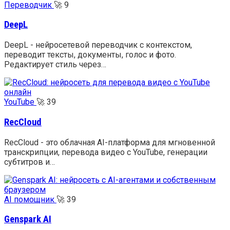
Переводчик
🚀
9
DeepL
DeepL - нейросетевой переводчик с контекстом,
переводит тексты, документы, голос и фото.
Редактирует стиль через…
YouTube
🚀
39
RecCloud
RecCloud - это облачная AI-платформа для мгновенной
транскрипции, перевода видео с YouTube, генерации
субтитров и…
AI помощник
🚀
39
Genspark AI