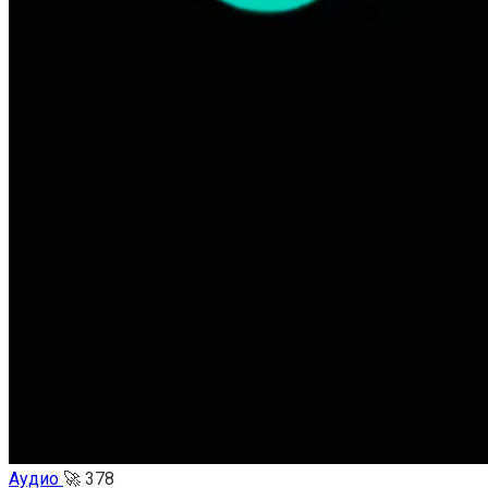
Аудио
🚀
378