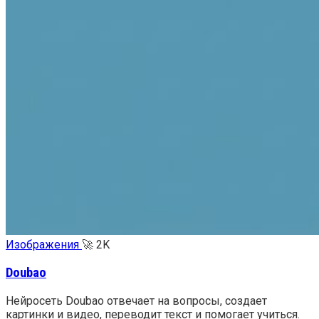
Изображения
🚀
2K
Doubao
Нейросеть Doubao отвечает на вопросы, создает
картинки и видео, переводит текст и помогает учиться.