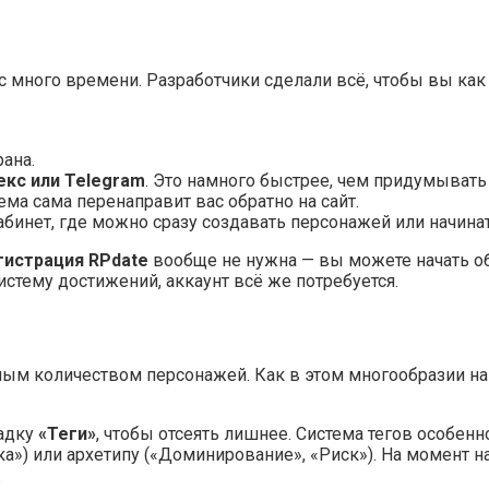
ас много времени. Разработчики сделали всё, чтобы вы ка
ана.
екс или Telegram
. Это намного быстрее, чем придумывать
ма сама перенаправит вас обратно на сайт.
абинет, где можно сразу создавать персонажей или начин
гистрация RPdate
вообще не нужна — вы можете начать общ
стему достижений, аккаунт всё же потребуется.
ным количеством персонажей. Как в этом многообразии най
ладку
«Теги»
, чтобы отсеять лишнее. Система тегов особен
ика») или архетипу («Доминирование», «Риск»). На момент 
.