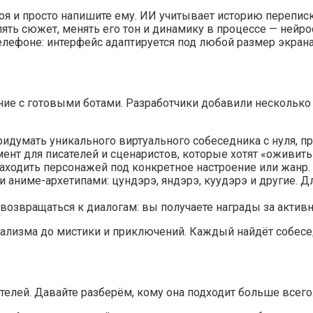
я и просто напишите ему. ИИ учитывает историю переписк
ять сюжет, менять его тон и динамику в процессе — нейро
телефоне: интерфейс адаптируется под любой размер экрана
ние с готовыми ботами. Разработчики добавили несколько
думать уникального виртуального собеседника с нуля, пр
т для писателей и сценаристов, которые хотят «оживить»
ходить персонажей под конкретное настроение или жанр. 
аниме-архетипами: цундэрэ, яндэрэ, куудэрэ и другие. Д
возвращаться к диалогам: вы получаете награды за активн
еализма до мистики и приключений. Каждый найдёт собесе
елей. Давайте разберём, кому она подходит больше всего