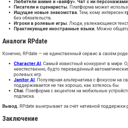
Любители аниме и «вайфу».
Чат с ии персонажами
Писатели и сценаристы.
Платформа может использо
Ищущие новые знакомства.
Тем, кому интересен
r
без обязательств.
Игроки в ролевые игры.
Люди, увлекающиеся текст
Практикующие иностранные языки.
Можно общатьс
Аналоги RPdate
Конечно, RPdate — не единственный сервис в своём род
Character.AI
.
Самый известный конкурент в мире. Од
неестественно, будто переведённый автоматическим 
ролевых игр.
Janitor AI
.
Популярная альтернатива с фокусом на св
поддерживается не так хорошо, как хотелось бы.
Chai.
Платформа с акцентом на мобильные устройств
подписка.
Вывод.
RPdate выигрывает за счёт нативной поддержки р
Заключение