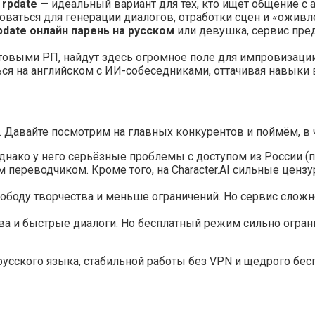
 rpdate
— идеальный вариант для тех, кто ищет общение с 
ваться для генерации диалогов, отработки сцен и «оживл
pdate онлайн парень на русском
или девушка, сервис пре
овыми РП, найдут здесь огромное поле для импровизаци
я на английском с ИИ-собеседниками, оттачивая навыки 
е. Давайте посмотрим на главных конкурентов и поймём, 
нако у него серьёзные проблемы с доступом из России (по
переводчиком. Кроме того, на Character.AI сильные цензу
ободу творчества и меньше ограничений. Но сервис сложне
а и быстрые диалоги. Но бесплатный режим сильно ограни
усского языка, стабильной работы без VPN и щедрого бесп