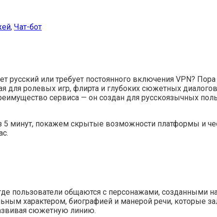
жей
,
Чат-бот
имает русский или требует постоянного включения VPN? Пор
я для ролевых игр, флирта и глубоких сюжетных диалогов.
еимущество сервиса — он создан для русскоязычных польз
ез 5 минут, покажем скрытые возможности платформы и че
ас.
 где пользователи общаются с персонажами, созданными на
ьным характером, биографией и манерой речи, которые зал
развивая сюжетную линию.