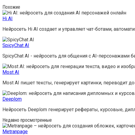
Похожие
Hi AI
Нейросеть Hi AI создает и управляет чат-ботами, автома
SpicyChat AI
SpicyChat AI - нейросеть для общения с AI-персонажами б
Most AI
Most AI пишет тексты, генерирует картинки, переводит до
Deeplom
Нейросеть Deeplom генерирует рефераты, курсовые, дип
Недавно просмотренные
Metranpage