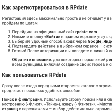
Как зарегистрироваться в RPdate
Регистрация здесь максимально проста и не отнимет у в
пройдем по шагам:
Перейдите на официальный сайт
rpdate.com
.
Нажмите кнопку
«Войти»
в правом верхнем углу экр
Выберите удобный способ входа: через
Google, Янд
Подтвердите действие в выбранном сервисе — систе
Готово! После авторизации вы попадете в личный к
Обратите внимание:
для некоторых персонажей
ре
всем функциям, включая создание своих героев и си
Как пользоваться RPdate
Сразу после входа перед вами откроется каталог с огром
предлагает несколько удобных способов.
Поиск и фильтрация.
Используйте строку поиска или вк
настроению («Флирт», «Тайна»), жанру («Фэнтези», «Мист
страниц
с персонажами — выбор действительно огромен