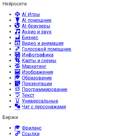
Нейросети
AI Игры
AI помощник
AI-браузеры
Аудио и звук
Бизнес
Видео и анимация
Голосовой помощник
Инфографика
Карты и схемы
Маркетинг
Изображения
Образование
Презентации
Программирование
Текст
Универсальные
Чат с персонажами
Биржи
Фриланс
Ссылки