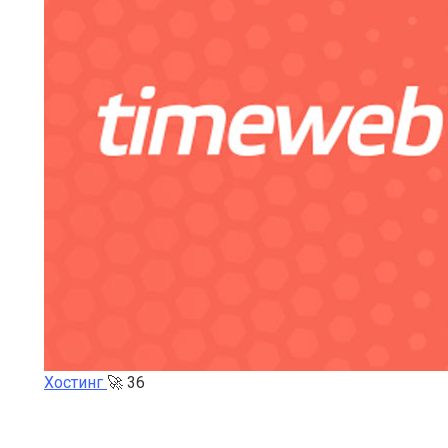
Хостинг
🚀
36