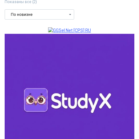
Сортировка:
Показаны все (2)
самые
недавние