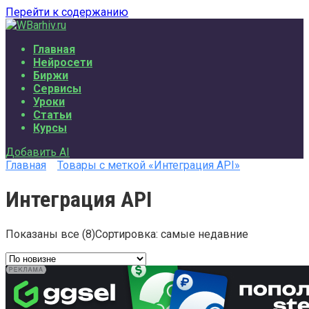
Перейти к содержанию
Главная
Нейросети
Биржи
Сервисы
Уроки
Статьи
Курсы
Добавить AI
Главная
Товары с меткой «Интеграция API»
Интеграция API
Показаны все (8)
Сортировка: самые недавние