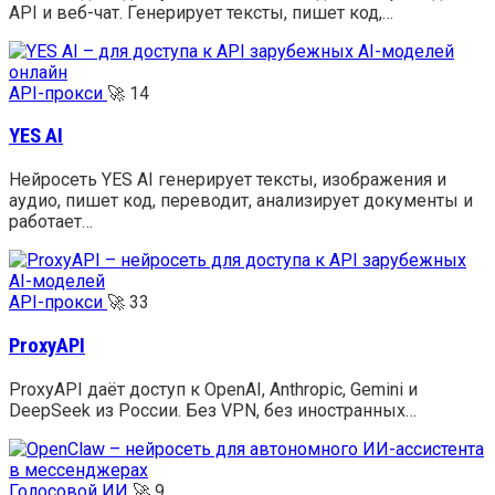
API и веб-чат. Генерирует тексты, пишет код,…
API-прокси
🚀
14
YES AI
Нейросеть YES AI генерирует тексты, изображения и
аудио, пишет код, переводит, анализирует документы и
работает…
API-прокси
🚀
33
ProxyAPI
ProxyAPI даёт доступ к OpenAI, Anthropic, Gemini и
DeepSeek из России. Без VPN, без иностранных…
Голосовой ИИ
🚀
9