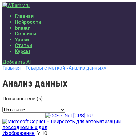
Перейти
к
Главная
содержанию
Нейросети
Биржи
Сервисы
Уроки
Статьи
Курсы
Добавить AI
Главная
Товары с меткой «Анализ данных»
Анализ данных
Показаны все (5)
Сортировка:
самые
недавние
Изображения
🚀
10