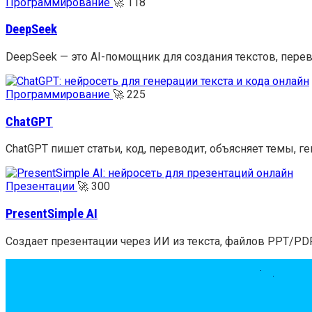
Программирование
🚀
118
DeepSeek
DeepSeek — это AI-помощник для создания текстов, пере
Программирование
🚀
225
ChatGPT
ChatGPT пишет статьи, код, переводит, объясняет темы, г
Презентации
🚀
300
PresentSimple AI
Создает презентации через ИИ из текста, файлов PPT/PDF