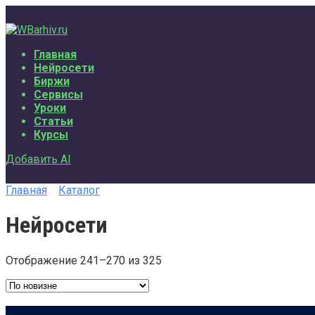
Перейти
к
содержанию
Главная
Нейросети
Биржи
Сервисы
Уроки
Статьи
Курсы
Добавить AI
Главная
Каталог
Нейросети
Отображение 241–270 из 325
Сортировка:
самые
недавние