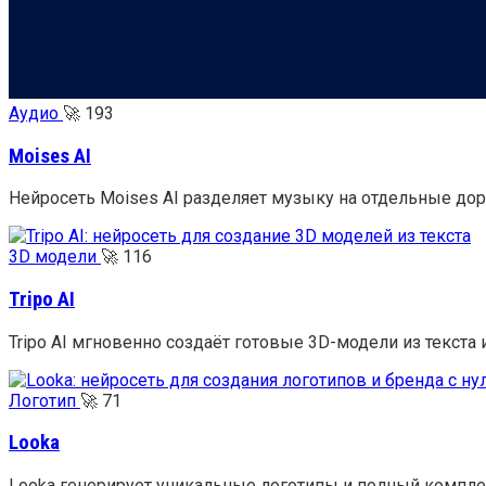
Аудио
🚀
193
Moises AI
Нейросеть Moises AI разделяет музыку на отдельные дор
3D модели
🚀
116
Tripo AI
Tripo AI мгновенно создаёт готовые 3D-модели из текста
Логотип
🚀
71
Looka
Looka генерирует уникальные логотипы и полный компле