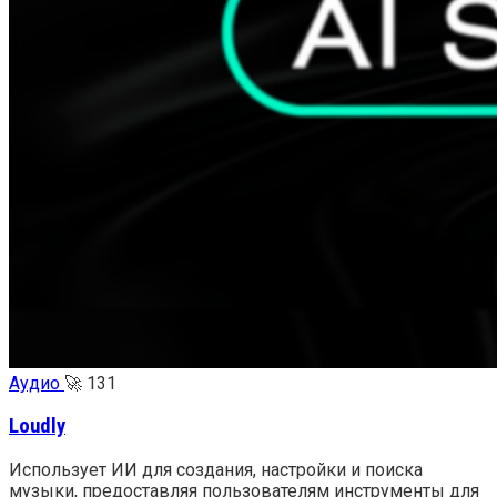
Аудио
🚀
131
Loudly
Использует ИИ для создания, настройки и поиска
музыки, предоставляя пользователям инструменты для