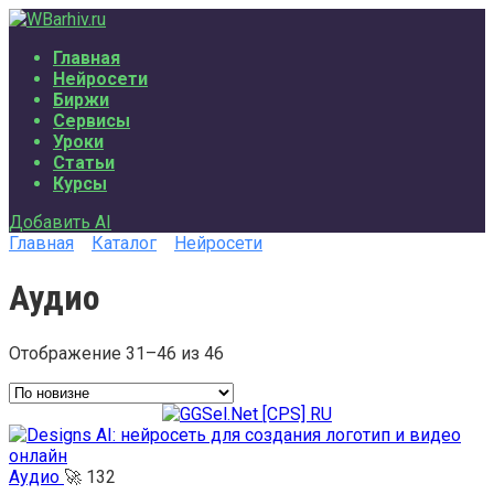
Перейти
к
Главная
содержанию
Нейросети
Биржи
Сервисы
Уроки
Статьи
Курсы
Добавить AI
Главная
Каталог
Нейросети
Аудио
Отображение 31–46 из 46
Сортировка:
самые
недавние
Аудио
🚀
132