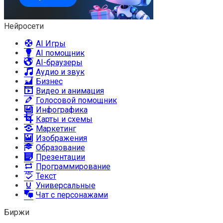
Нейросети
AI Игры
AI помощник
AI-браузеры
Аудио и звук
Бизнес
Видео и анимация
Голосовой помощник
Инфографика
Карты и схемы
Маркетинг
Изображения
Образование
Презентации
Программирование
Текст
Универсальные
Чат с персонажами
Биржи