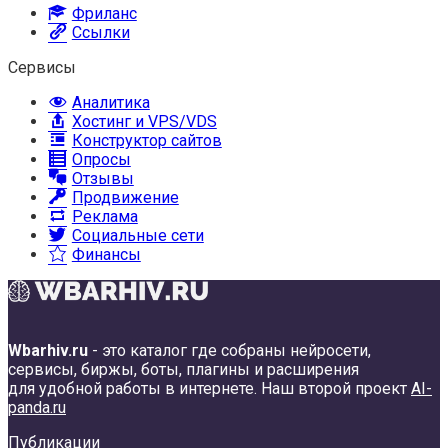
Фриланс
Ссылки
Сервисы
Аналитика
Хостинг и VPS/VDS
Конструктор сайтов
Опросы
Отзывы
Продвижение
Реклама
Социальные сети
Финансы
Wbarhiv.ru
- это каталог где собраны нейросети,
сервисы, биржы, боты, плагины и расширения
для удобной работы в интернете. Наш второй проект
AI-
panda.ru
Публикации