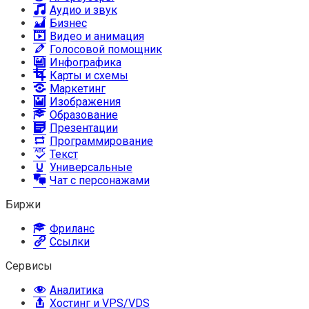
Аудио и звук
Бизнес
Видео и анимация
Голосовой помощник
Инфографика
Карты и схемы
Маркетинг
Изображения
Образование
Презентации
Программирование
Текст
Универсальные
Чат с персонажами
Биржи
Фриланс
Ссылки
Сервисы
Аналитика
Хостинг и VPS/VDS