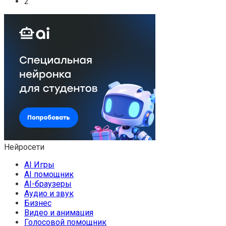
2
Нейросети
AI Игры
AI помощник
AI-браузеры
Аудио и звук
Бизнес
Видео и анимация
Голосовой помощник