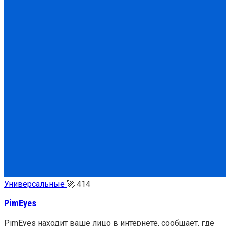
Универсальные
🚀
414
PimEyes
PimEyes находит ваше лицо в интернете, сообщает, где