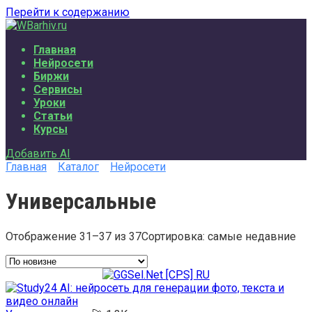
Перейти к содержанию
Главная
Нейросети
Биржи
Сервисы
Уроки
Статьи
Курсы
Добавить AI
Главная
Каталог
Нейросети
Универсальные
Отображение 31–37 из 37
Сортировка: самые недавние